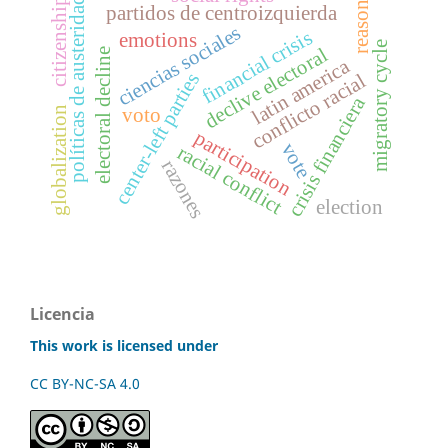
reasons
políticas de austeridad
citizenship
partidos de centroizquierda
ciencias sociales
financial crisis
emotions
migratory cycle
declive electoral
electoral decline
latin america
center-left parties
conflicto racial
crisis financiera
globalization
voto
participation
vote
racial conflict
razones
election
Licencia
This work is licensed under
CC BY-NC-SA 4.0