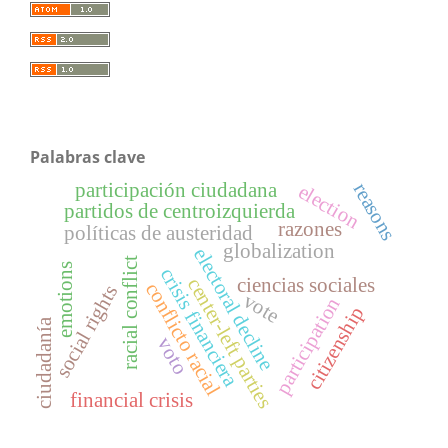
Palabras clave
participación ciudadana
reasons
election
partidos de centroizquierda
razones
políticas de austeridad
globalization
electoral decline
racial conflict
emotions
crisis financiera
ciencias sociales
center-left parties
conflicto racial
social rights
vote
participation
citizenship
ciudadanía
voto
financial crisis