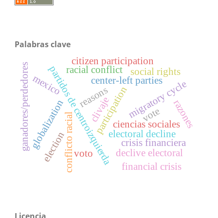
Palabras clave
citizen participation
ganadores/perdedores
partidos de centroizquierda
racial conflict
social rights
mexico
center-left parties
migratory cycle
reasons
participation
clivaje
razones
globalization
vote
conflicto racial
ciencias sociales
electoral decline
election
crisis financiera
declive electoral
voto
financial crisis
Licencia