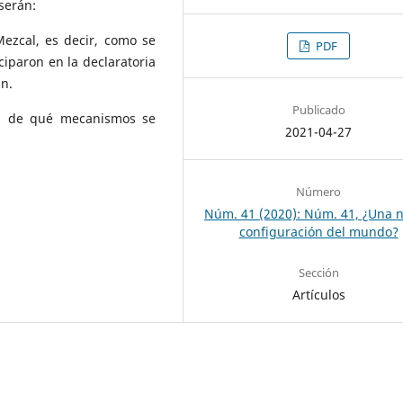
serán:
ezcal, es decir, como se
PDF
ciparon en la declaratoria
an.
Publicado
, de qué mecanismos se
2021-04-27
Número
Núm. 41 (2020): Núm. 41, ¿Una 
configuración del mundo?
Sección
Artículos