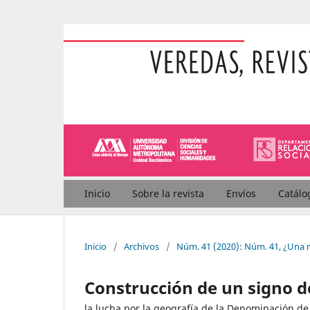
Inicio
Sobre la revista
Envíos
Catálo
Inicio
/
Archivos
/
Núm. 41 (2020): Núm. 41, ¿Una 
Construcción de un signo d
la lucha por la geografía de la Denominación d