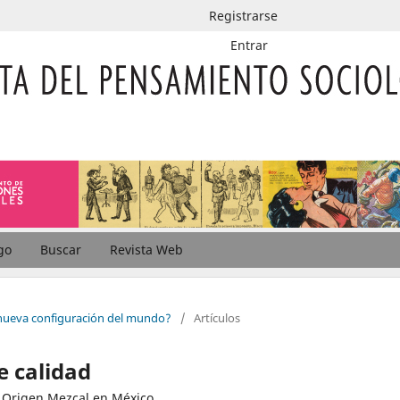
Registrarse
Entrar
go
Buscar
Revista Web
nueva configuración del mundo?
/
Artículos
e calidad
e Origen Mezcal en México