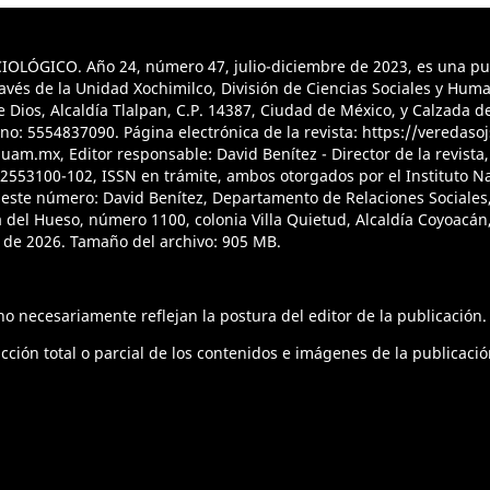
ÓGICO. Año 24, número 47, julio-diciembre de 2023, es una publ
vés de la Unidad Xochimilco, División de Ciencias Sociales y Hum
ios, Alcaldía Tlalpan, C.P. 14387, Ciudad de México, y Calzada del
no: 5554837090. Página electrónica de la revista: https://veredas
uam.mx, Editor responsable: David Benítez - Director de la revista
12553100-102, ISSN en trámite, ambos otorgados por el Instituto N
 este número: David Benítez, Departamento de Relaciones Sociales, 
del Hueso, número 1100, colonia Villa Quietud, Alcaldía Coyoacán,
 de 2026. Tamaño del archivo: 905 MB.
o necesariamente reflejan la postura del editor de la publicación.
ión total o parcial de los contenidos e imágenes de la publicació