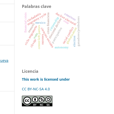
Palabras clave
declive electoral
ciudadanía
emotions
migratory cycle
financial crisis
crisis financiera
citizenship
ganadores/perdedores
electoral decline
vote
mexico
reasons
ciclo migratorio
center-left parties
racial conflict
participation
globalization
ciencias sociales
voto
razones
election
clivaje
autonomy
nueva
Licencia
This work is licensed under
CC BY-NC-SA 4.0