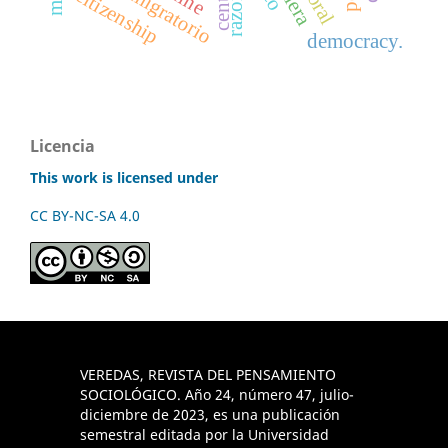
ciclo migratorio
razones
citizenship
democracy.
Licencia
This work is licensed under
CC BY-NC-SA 4.0
VEREDAS, REVISTA DEL PENSAMIENTO
SOCIOLÓGICO. Año 24, número 47, julio-
diciembre de 2023, es una publicación
semestral editada por la Universidad