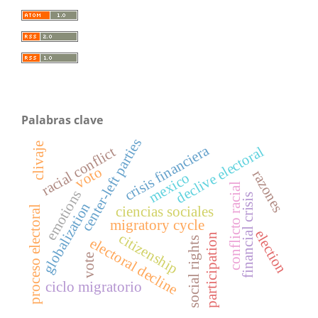
Palabras clave
center-left parties
clivaje
crisis financiera
declive electoral
racial conflict
voto
razones
mexico
conflicto racial
emotions
financial crisis
globalization
proceso electoral
ciencias sociales
migratory cycle
election
citizenship
participation
social rights
electoral decline
vote
ciclo migratorio