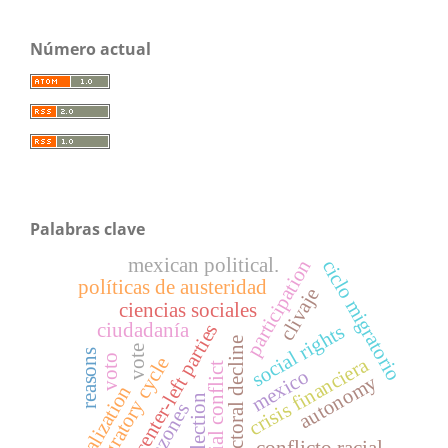
Número actual
Palabras clave
mexican political.
participation
ciclo migratorio
políticas de austeridad
clivaje
ciencias sociales
ciudadanía
center-left parties
social rights
electoral decline
vote
reasons
voto
migratory cycle
crisis financiera
racial conflict
mexico
autonomy
globalization
election
razones