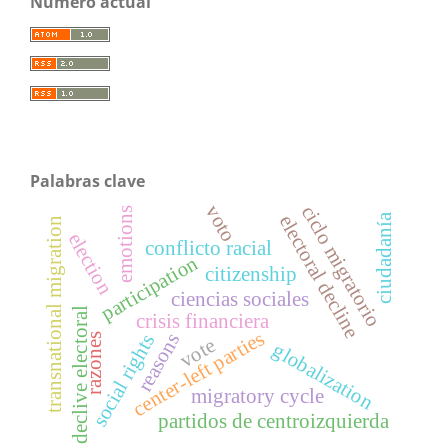
Número actual
Palabras clave
voto
ciclo migratorio
emotions
ciudadanía
electoral decline
transnational migration
election
conflicto racial
participation
citizenship
ciencias sociales
declive electoral
crisis financiera
center-left parties
reasons
social rights
razones
vote
globalization
migratory cycle
partidos de centroizquierda