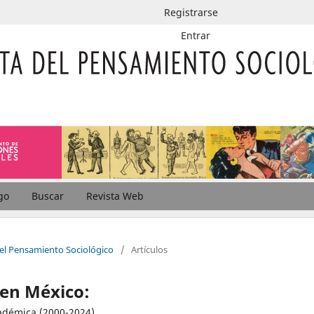
Registrarse
Entrar
go
Buscar
Revista Web
del Pensamiento Sociológico
/
Artículos
 en México:
cadémica (2000-2024)