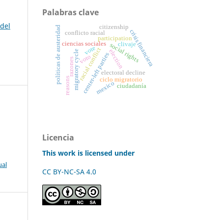
Palabras clave
 del
citizenship
políticas de austeridad
crisis financiera
conflicto racial
participation
ciencias sociales
clivaje
social rights
vote
racial conflict
election
migratory cycle
center-left parties
voto
razones
electoral decline
reasons
ciclo migratorio
mexico
ciudadanía
Licencia
This work is licensed under
ual
CC BY-NC-SA 4.0