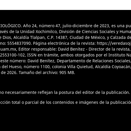
ÓGICO. Año 24, número 47, julio-diciembre de 2023, es una publ
vés de la Unidad Xochimilco, División de Ciencias Sociales y Hum
ios, Alcaldía Tlalpan, C.P. 14387, Ciudad de México, y Calzada del
no: 5554837090. Página electrónica de la revista: https://veredas
uam.mx, Editor responsable: David Benítez - Director de la revista
12553100-102, ISSN en trámite, ambos otorgados por el Instituto N
 este número: David Benítez, Departamento de Relaciones Sociales, 
del Hueso, número 1100, colonia Villa Quietud, Alcaldía Coyoacán,
 de 2026. Tamaño del archivo: 905 MB.
o necesariamente reflejan la postura del editor de la publicación.
ión total o parcial de los contenidos e imágenes de la publicació