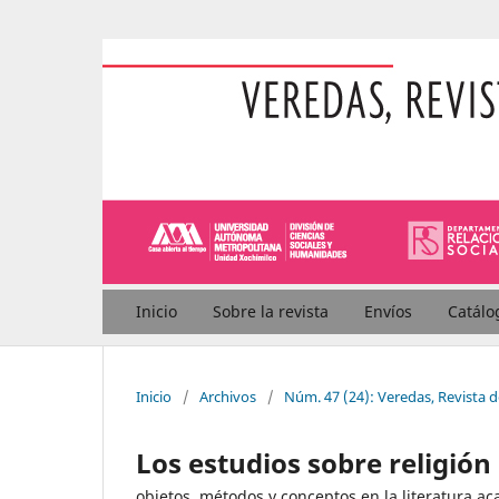
Inicio
Sobre la revista
Envíos
Catálo
Inicio
/
Archivos
/
Núm. 47 (24): Veredas, Revista 
Los estudios sobre religión
objetos, métodos y conceptos en la literatura a