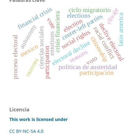
financial crisis
ciclo migratorio
clivaje
crisis financiera
elections
latin america
center-left parties
vote
election
declive electoral
autonomy
racial conflict
ciencias sociales
social rights
emotions
proceso electoral
citizenship
electoral decline
mexico
participation
reasons
voto
razones
políticas de austeridad
participación
Licencia
This work is licensed under
CC BY-NC-SA 4.0