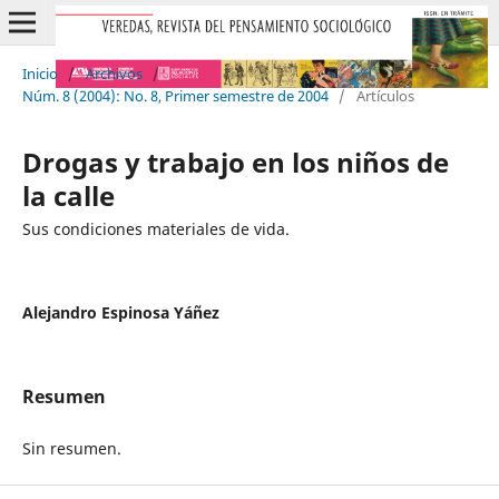
Inicio
/
Archivos
/
Núm. 8 (2004): No. 8, Primer semestre de 2004
/
Artículos
Drogas y trabajo en los niños de
la calle
Sus condiciones materiales de vida.
Alejandro Espinosa Yáñez
Resumen
Sin resumen.