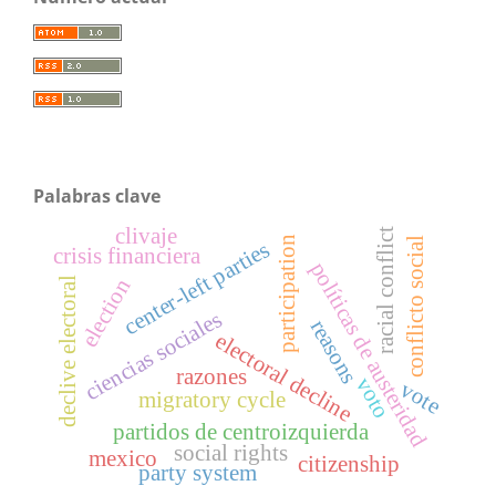
Palabras clave
clivaje
racial conflict
participation
conflicto social
center-left parties
crisis financiera
políticas de austeridad
election
declive electoral
ciencias sociales
reasons
electoral decline
razones
voto
vote
migratory cycle
partidos de centroizquierda
social rights
mexico
citizenship
party system