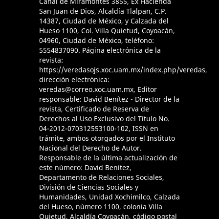
Canal de Miramontes 3855, Ex Hacienda
San Juan de Dios, Alcaldía Tlalpan, C.P.
14387, Ciudad de México, y Calzada del
Hueso 1100, Col. Villa Quietud, Coyoacán,
04960, Ciudad de México, teléfono:
5554837090. Página electrónica de la
revista:
https://veredasojs.xoc.uam.mx/index.php/veredas,
dirección electrónica:
veredas@correo.xoc.uam.mx, Editor
responsable: David Benítez - Director de la
revista, Certificado de Reserva de
Derechos al Uso Exclusivo del Título No.
04-2012-070312553100-102, ISSN en
trámite, ambos otorgados por el Instituto
Nacional del Derecho de Autor.
Responsable de la última actualización de
este número: David Benítez,
Departamento de Relaciones Sociales,
División de Ciencias Sociales y
Humanidades, Unidad Xochimilco, Calzada
del Hueso, número 1100, colonia Villa
Quietud, Alcaldía Coyoacán, código postal