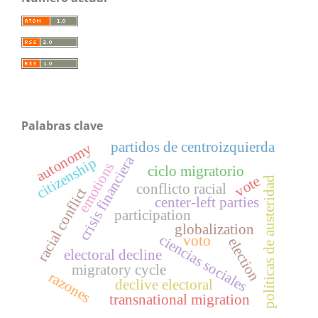
Palabras clave
partidos de centroizquierda
autonomy
crisis financiera
citizenship
emotions
ciclo migratorio
vote
políticas de austeridad
conflicto racial
racial conflict
center-left parties
participation
globalization
ciencias sociales
voto
election
electoral decline
migratory cycle
razones
declive electoral
transnational migration