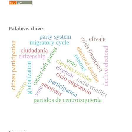
Palabras clave
party system
clivaje
crisis financiera
migratory cycle
citizen participation
electoral decline
center-left parties
declive electoral
ciudadanía
citizenship
reasons
voto
ciencias sociales
globalization
election
ciclo migratorio
racial conflict
participation
mexico
emotions
vote
partidos de centroizquierda