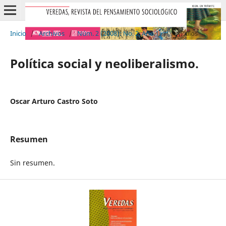
Inicio
/
Archivos
/
Núm. 2 (2008): No. 2, Año 1
/
Artículos
Política social y neoliberalismo.
Oscar Arturo Castro Soto
Resumen
Sin resumen.