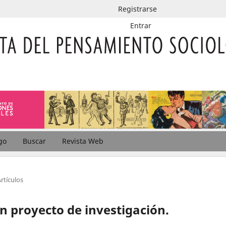
Registrarse
Entrar
go
Buscar
Revista Web
rtículos
un proyecto de investigación.