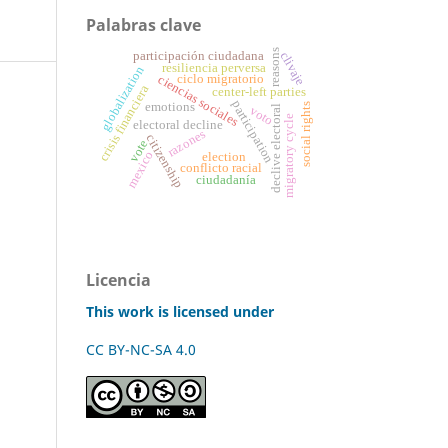
Palabras clave
reasons
clivaje
participación ciudadana
resiliencia perversa
globalization
ciencias sociales
ciclo migratorio
crisis financiera
center-left parties
participation
emotions
social rights
declive electoral
voto
migratory cycle
electoral decline
razones
citizenship
vote
mexico
election
conflicto racial
ciudadanía
Licencia
This work is licensed under
CC BY-NC-SA 4.0