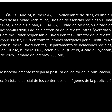
ÓGICO. Año 24, número 47, julio-diciembre de 2023, es una publ
vés de la Unidad Xochimilco, División de Ciencias Sociales y Hum
ios, Alcaldía Tlalpan, C.P. 14387, Ciudad de México, y Calzada del
no: 5554837090. Página electrónica de la revista: https://veredas
uam.mx, Editor responsable: David Benítez - Director de la revista
12553100-102, ISSN en trámite, ambos otorgados por el Instituto N
 este número: David Benítez, Departamento de Relaciones Sociales, 
del Hueso, número 1100, colonia Villa Quietud, Alcaldía Coyoacán,
 de 2026. Tamaño del archivo: 905 MB.
o necesariamente reflejan la postura del editor de la publicación.
ión total o parcial de los contenidos e imágenes de la publicació