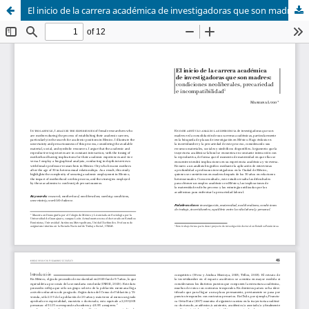
El inicio de la carrera académica de investigadoras que son madres: