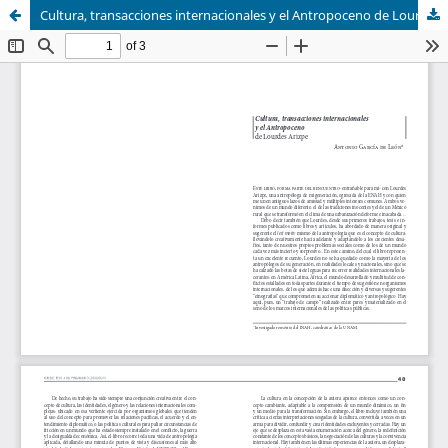
Cultura, transacciones internacionales y el Antropoceno de Lourdes Arizpe.